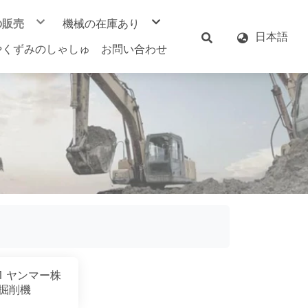
の販売
機械の在庫あり
日本語
ー株式会社
ヤンマー株式会社
やくずみのしゃしゅ
お問い合わせ
機株式会社
日立建機株式会社
ャット社
久保田株式會社
工業株式会社
コベルコ建機
IRMAN
すみともグループ
株式会社小松製作所
加藤製作所株式會社
7-1 ヤンマー株
掘削機