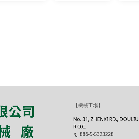
【
機械工場
】
No. 31, ZHENXI RD., DOULI
R.O.C.
886-5-5323228