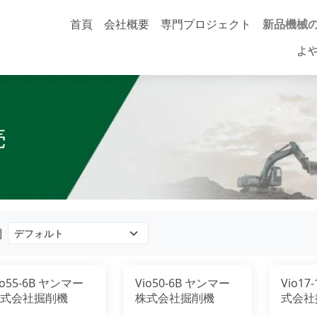
首頁
会社概要
専門プロジェクト
新品機械
ヤンマ
よ
日立建
ボブキ
酒井重
株式會社A
売
別
io55-6B ヤンマー
Vio50-6B ヤンマー
Vio1
式会社掘削機
株式会社掘削機
式会社