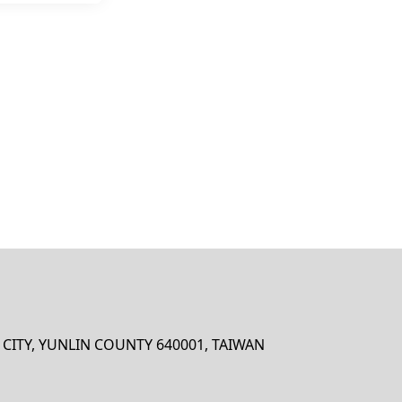
U CITY, YUNLIN COUNTY 640001, TAIWAN